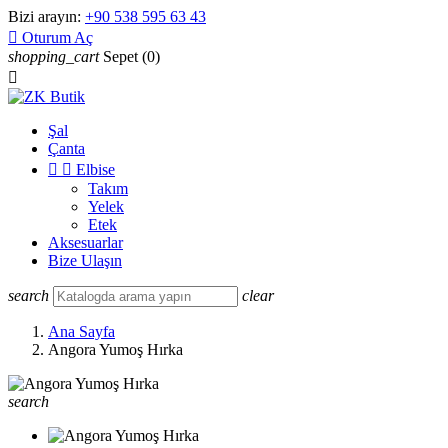
Bizi arayın:
+90 538 595 63 43

Oturum Aç
shopping_cart
Sepet
(0)

Şal
Çanta


Elbise
Takım
Yelek
Etek
Aksesuarlar
Bize Ulaşın
search
clear
Ana Sayfa
Angora Yumoş Hırka
search