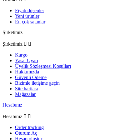
Fiyatı düşenler
Yeni ürünler
En çok satanlar
Şirketimiz
Şirketimiz


Kargo
Yasal Uyarı
Üyelik Sözleşmesi Koşulları
Hakkımızda
Güvenli Ödeme
Bizimle iletişime geçin
Site haritası
Mağazalar
Hesabınız
Hesabınız


Order tracking
Oturum Aç
Hesap oluştur