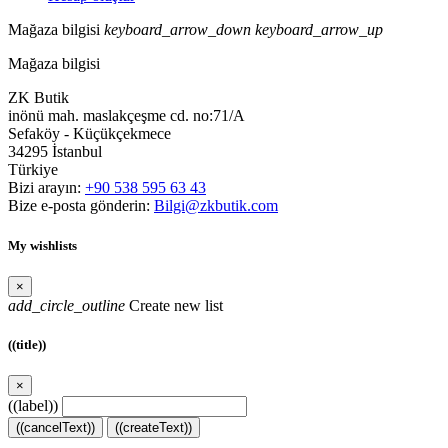
Mağaza bilgisi
keyboard_arrow_down
keyboard_arrow_up
Mağaza bilgisi
ZK Butik
inönü mah. maslakçeşme cd. no:71/A
Sefaköy - Küçükçekmece
34295 İstanbul
Türkiye
Bizi arayın:
+90 538 595 63 43
Bize e-posta gönderin:
Bilgi@zkbutik.com
My wishlists
×
add_circle_outline
Create new list
((title))
×
((label))
((cancelText))
((createText))