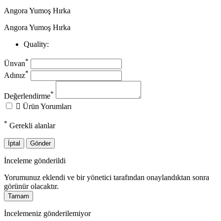
Angora Yumoş Hırka
Angora Yumoş Hırka
Quality:
*
Ünvan
*
Adınız
*
Değerlendirme

Ürün Yorumları
*
Gerekli alanlar
İptal
Gönder
İnceleme gönderildi
Yorumunuz eklendi ve bir yönetici tarafından onaylandıktan sonra
görünür olacaktır.
Tamam
İncelemeniz gönderilemiyor